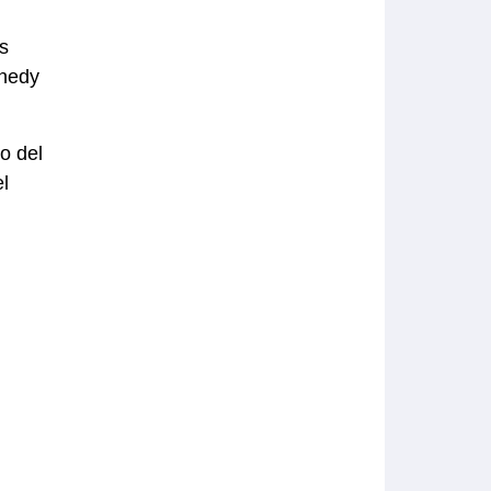
s
nnedy
o del
l