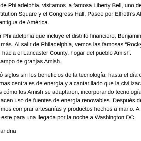
a de Philadelphia, visitamos la famosa Liberty Bell, uno d
itution Square y el Congress Hall. Pasee por Elfreth's Al
 antigua de América.
hiladelphia que incluye el distrito financiero, Benjami
y más. Al salir de Philadelphia, vemos las famosas "Rock
e hacia el Lancaster County, hogar del pueblo Amish.
campo de granjas Amish.
siglos sin los beneficios de la tecnología; hasta el día 
mas centrales de energía y alcantarillado que la civilizac
 cómo los Amish se adaptaron, incorporando tecnología
 hacen uso de fuentes de energía renovables. Después d
emos comprar artesanías y productos hechos a mano. A
el este para una llegada por la noche a Washington DC.
xandria