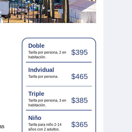
Doble
$395
Tarifa por persona, 2 en
habitación.
Indvidual
$465
Tarifa por persona.
Triple
$385
Tarifa por persona, 3 en
habitación.
Niño
$365
Tarifa para niño 2-14
as
años con 2 adultos.