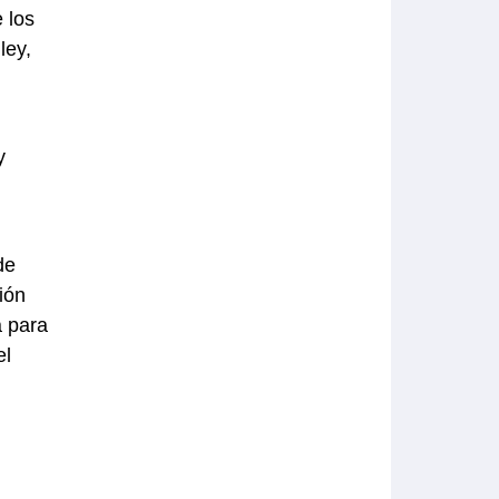
e los
ley,
n
y
de
ión
 para
el